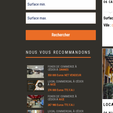
06 C
Surfac
Ville :
NOUS VOUS RECOMMANDONS
FONDS DE COMMERCE À
CÉDER À
CANNES
350 000 Euros NET VENDEUR
LOCAL COMMERCIAL À CÉDER
À
NICE
274 000 Euros TTC F.A.I
FONDS DE COMMERCE À
CÉDER À
NICE
LOCA
247 980 Euros TTC F.A.I
LOCAL COMMERCIAL À CÉDER