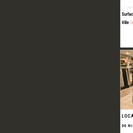
Surfac
Ville :
LOCA
06 NI