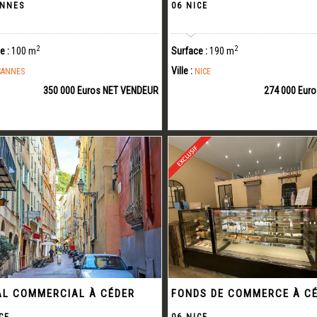
ANNES
06 NICE
2
2
e :
100 m
Surface :
190 m
Ville :
CANNES
NICE
350 000 Euros NET VENDEUR
274 000 Euros
L COMMERCIAL À CÉDER
FONDS DE COMMERCE À C