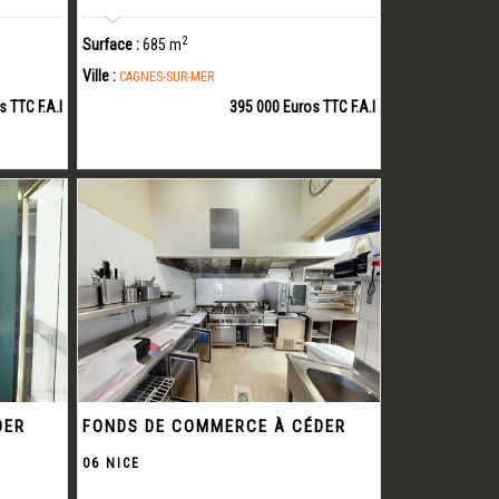
2
Surface :
685 m
Ville :
CAGNES-SUR-MER
s TTC F.A.I
395 000 Euros TTC F.A.I
DER
FONDS DE COMMERCE À CÉDER
06 NICE