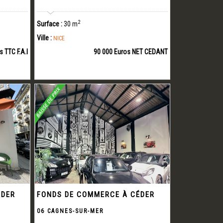
2
Surface :
30 m
Ville :
NICE
s TTC F.A.I
90 000 Euros NET CEDANT
ÉDER
FONDS DE COMMERCE À CÉDER
06 CAGNES-SUR-MER