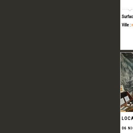
Surfac
Ville :
LOCA
06 NI