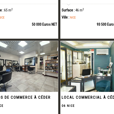
2
2
e :
65 m
Surface :
46 m
Ville :
NICE
NICE
50 000 Euros NET
93 500 Euro
S DE COMMERCE À CÉDER
LOCAL COMMERCIAL À CÉ
CE
06 NICE