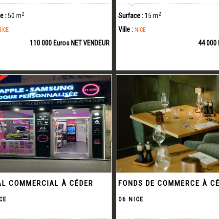
2
2
e :
50 m
Surface :
15 m
Ville :
NICE
NICE
110 000 Euros NET VENDEUR
44 000
L COMMERCIAL À CÉDER
FONDS DE COMMERCE À C
CE
06 NICE