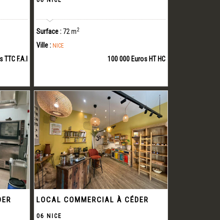
06 NICE
2
Surface :
72 m
Ville :
NICE
 TTC F.A.I
100 000 Euros HT HC
DER
LOCAL COMMERCIAL À CÉDER
06 NICE