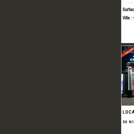
Surfac
Ville :
LOCA
06 NI