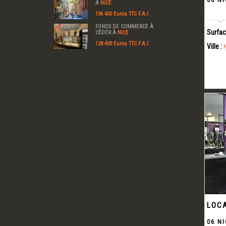
06 NI
À
NICE
106 400 Euros TTC F.A.I
FONDS DE COMMERCE À
Surfac
CÉDER À
NICE
128 400 Euros TTC F.A.I
Ville :
LOCA
06 NI