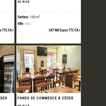
06 NICE
2
Surface :
150 m
Ville :
NICE
 TTC F.A.I
247 980 Euros TTC F.A.I
ÉDER
FONDS DE COMMERCE À CÉDER