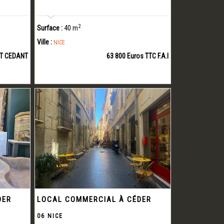
2
Surface :
40 m
Ville :
NICE
ET CEDANT
63 800 Euros TTC F.A.I
DER
LOCAL COMMERCIAL À CÉDER
06 NICE