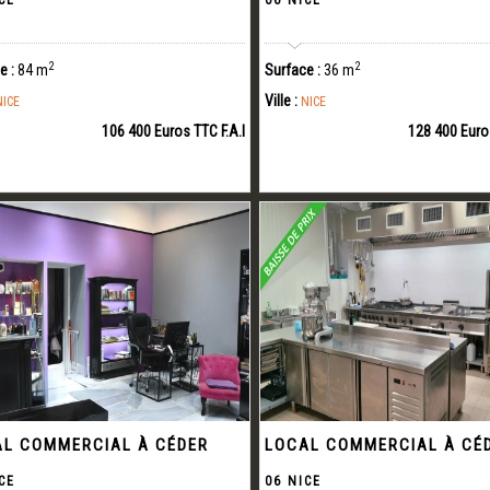
CE
06 NICE
2
2
e :
84 m
Surface :
36 m
Ville :
NICE
NICE
106 400 Euros TTC F.A.I
128 400 Euros
L COMMERCIAL À CÉDER
LOCAL COMMERCIAL À CÉ
CE
06 NICE