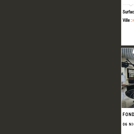
Surfac
Ville :
FOND
06 NI