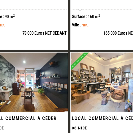
2
2
e :
90 m
Surface :
160 m
Ville :
NICE
NICE
78 000 Euros NET CEDANT
165 000 Euros N
L COMMERCIAL À CÉDER
LOCAL COMMERCIAL À CÉ
CE
06 NICE