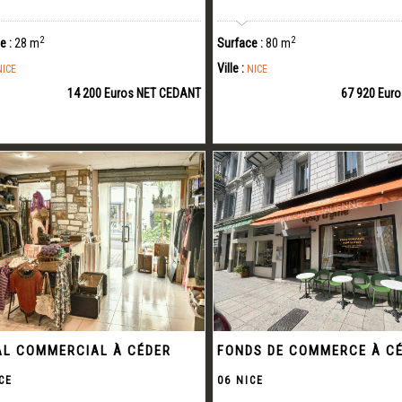
2
2
e :
28 m
Surface :
80 m
Ville :
NICE
NICE
14 200 Euros NET CEDANT
67 920 Euro
L COMMERCIAL À CÉDER
FONDS DE COMMERCE À C
CE
06 NICE